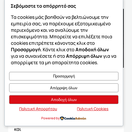
Σεβόμαστε το απόρρητό σας
Τα cookies μάς βοηθούν να βελτιώνουμε την
εμπειρία σας, να παρέχουμε εξατομικευμένο
περιεχόμενο και να αναλύουμε την
επισκεψιμότητα. Μπορείτε να επιλέξετε ποια
cookies επιτρέπετε κάνοντας κλικ στο
Προσαρμογή
. Κάντε κλικ στο
Αποδοχή όλων
για να συναινέσετε ή στο
Απόρριψη όλων
για να
απορρίψετε τα μη απαραίτητα cookies.
Προσαρμογή
Ανακοινώσεις
EΤΗΣΙΟ ΣΥΝΕΔΡΙΟ ΔΙΑΚΡΟΤΗΜΑ 2025
Απόρριψη όλων
09/09/2025
Αποδοχή όλων
Με απόλυτη επιτυχία πραγματοποιήθηκε το
Πολιτική Απορρήτου
Πολιτική Cookies
19ο Πανελλαδικό Συνέδριο του Ομίλου
Φροντιστηρίων ΔΙΑΚΡΟΤΗΜΑ στο Χαλάνδρι,
Powered by
γιορτάζοντας 19 χρόνια ηγετικής παρουσίας
και