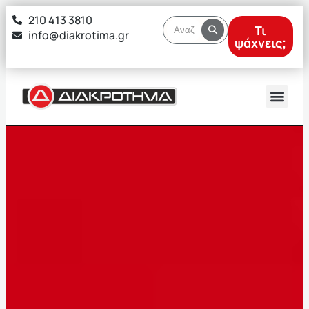
στο
210 413 3810
περιεχόμενο
Τι
info@diakrotima.gr
ψάχνεις;