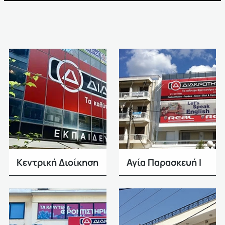
Κεντρική Διοίκηση
Αγία Παρασκευή Ι