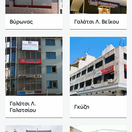
Βύρωνας
Γαλάτσι Λ. Βεΐκου
Γαλάτσι Λ.
Γκύζη
Γαλατσίου