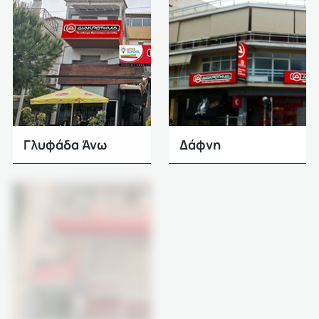
Γλυφάδα Άνω
Δάφνη