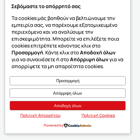
Σεβόμαστε το απόρρητό σας
Τα cookies μάς βοηθούν να βελτιώνουμε την
εμπειρία σας, να παρέχουμε εξατομικευμένο
περιεχόμενο και να αναλύουμε την
επισκεψιμότητα. Μπορείτε να επιλέξετε ποια
Κρήτη Ηράκλειο
Κρήτη Ηράκλειο
cookies επιτρέπετε κάνοντας κλικ στο
(62 Μαρτύρων)
Άγ. Ιωάννης I
Προσαρμογή
. Κάντε κλικ στο
Αποδοχή όλων
για να συναινέσετε ή στο
Απόρριψη όλων
για να
απορρίψετε τα μη απαραίτητα cookies.
Προσαρμογή
Απόρριψη όλων
Αποδοχή όλων
Πολιτική Απορρήτου
Πολιτική Cookies
Powered by
Κρήτη Ηράκλειο
Κρήτη Ηράκλειο