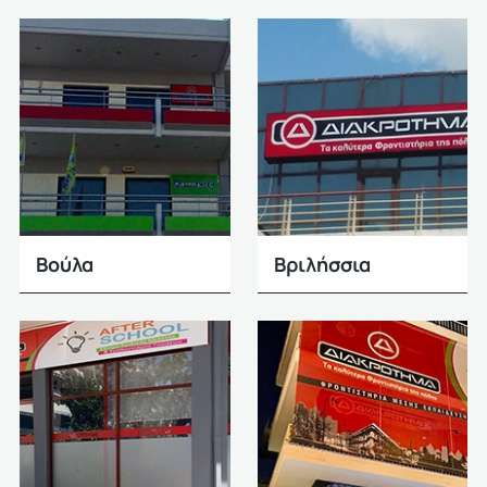
Βούλα
Βριλήσσια