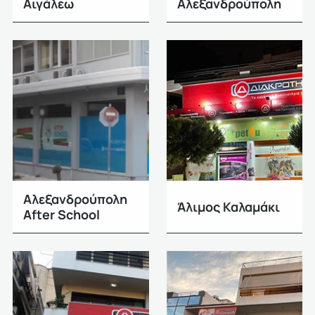
Αιγάλεω
Αλεξανδρούπολη
Αλεξανδρούπολη
Άλιμος Καλαμάκι
After School