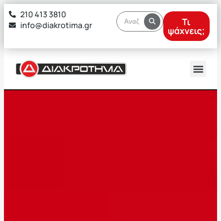
στο
210 413 3810
περιεχόμενο
Τι
info@diakrotima.gr
ψάχνεις;