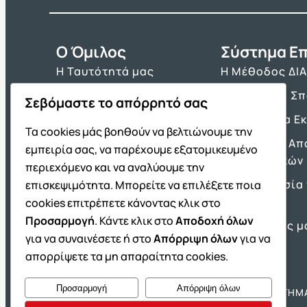
O Όμιλος
Σύστημα Επ
Η Ταυτότητά μας
Η Μέθοδος ΔΙ
Τα Βιβλία μας
Πρόγραμμα Σ
Σεβόμαστε το απόρρητό σας
Franchise ΔΙΑΚΡΟΤΗΜΑ
Τα Εργαλεία Ε
Τα cookies μάς βοηθούν να βελτιώνουμε την
Νέα & Ανακοινώσεις
Θέματα και Απ
εμπειρία σας, να παρέχουμε εξατομικευμένο
Πανελλαδικών
Θέσεις Εργασίας
περιεχόμενο και να αναλύουμε την
Προετοιμασία 
επισκεψιμότητα. Μπορείτε να επιλέξετε ποια
Πρότυπα
cookies επιτρέπετε κάνοντας κλικ στο
Προσαρμογή
. Κάντε κλικ στο
Αποδοχή όλων
Οι Επιτυχίες μ
για να συναινέσετε ή στο
Απόρριψη όλων
για να
απορρίψετε τα μη απαραίτητα cookies.
Προσαρμογή
Απόρριψη όλων
Όμιλος ΔΙΑΚΡΟΤΗΜΑ
ΔΙΑΚΡΟΤΗΜ