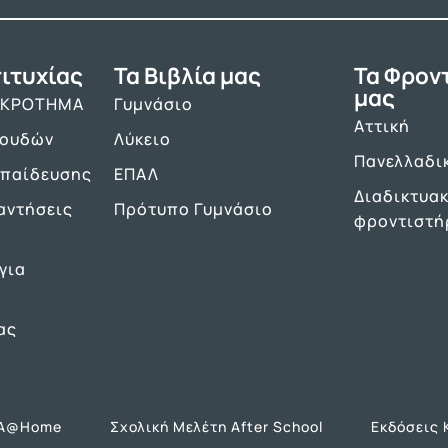
ιτυχίας
Τα Βιβλία μας
Τα Φρον
μας
ΑΚΡΟΤΗΜΑ
Γυμνάσιο
Αττική
πουδών
Λύκειο
Πανελλαδι
κπαίδευσης
ΕΠΑΛ
Διαδικτυα
αντήσεις
Πρότυπο Γυμνάσιο
φροντιστή
για
ας
Α@Home
Σχολική Μελέτη After School
Εκδόσεις 