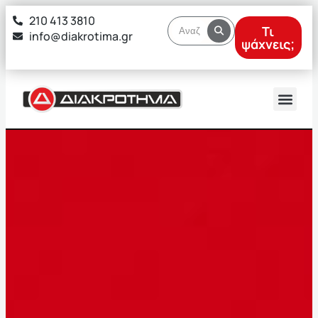
στο
210 413 3810
περιεχόμενο
Τι
info@diakrotima.gr
ψάχνεις;