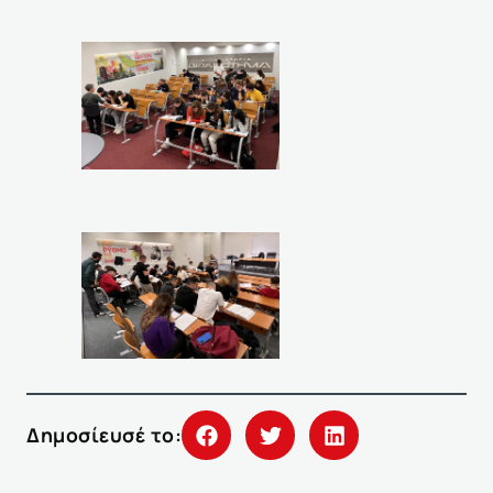
Δημοσίευσέ το: