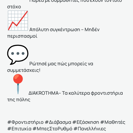
Παρέα με συμμαθητές που έχουν τον ίδιο
στόχο
Απόλυτη συγκέντρωση – Μηδέν
περισπασμοί
Ρώτησέ μας πώς μπορείς να
συμμετάσχεις!
ΔIAKROTHMA– Τα καλύτερα φροντιστήρια
της πόλης
#Φροντιστήριο #Διάβασμα #
Εξάσκηση
#Μαθητές
#Επιτυχία #ΜπεςΣτοΡυθμό #Πανελλήνιες