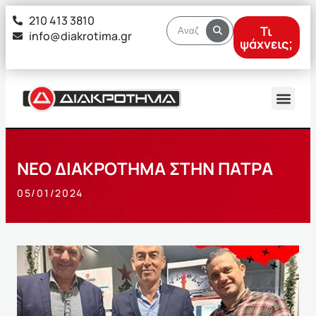
στο
210 413 3810
περιεχόμενο
Τι
info@diakrotima.gr
ψάχνεις;
ΝΕΟ ΔΙΑΚΡΟΤΗΜΑ ΣΤΗΝ ΠΑΤΡΑ
05/01/2024