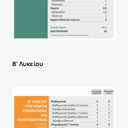
Β' Λυκείου