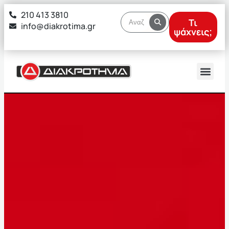
στο
210 413 3810
περιεχόμενο
Τι
info@diakrotima.gr
ψάχνεις;