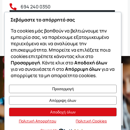
694 240 0350
Εντοπίστε το κοντινότερο φροντιστήριο
Σεβόμαστε το απόρρητό σας
Ακολουθήστε μας
Τα cookies μάς βοηθούν να βελτιώνουμε την
εμπειρία σας, να παρέχουμε εξατομικευμένο
περιεχόμενο και να αναλύουμε την
επισκεψιμότητα. Μπορείτε να επιλέξετε ποια
cookies επιτρέπετε κάνοντας κλικ στο
Προσαρμογή
. Κάντε κλικ στο
Αποδοχή όλων
για να συναινέσετε ή στο
Απόρριψη όλων
για να
απορρίψετε τα μη απαραίτητα cookies.
Φροντιστήρια ΔΙΑΚΡΟΤΗΜΑ
Προσαρμογή
Εντοπίστε το κοντινότερο φροντιστήριο
Απόρριψη όλων
Όλα τα Φροντιστήρια
Αποδοχή όλων
Πολιτική Απορρήτου
Πολιτική Cookies