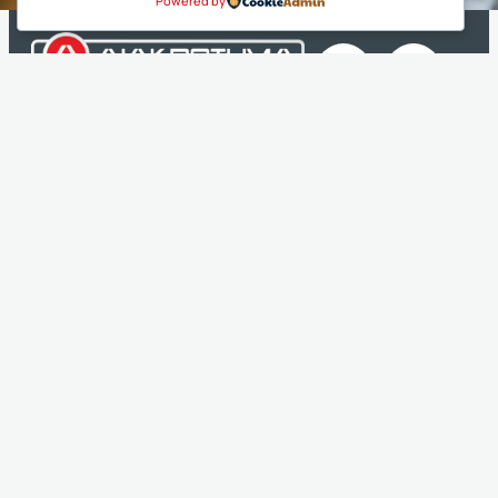
Powered by
O Όμιλος
Η Ταυτότητά μας
Τα Βιβλία μας
Franchise ΔΙΑΚΡΟΤΗΜΑ
Νέα & Ανακοινώσεις
Θέσεις Εργασίας
Σύστημα Επιτυχίας
Η Μέθοδος ΔΙΑΚΡΟΤΗΜΑ