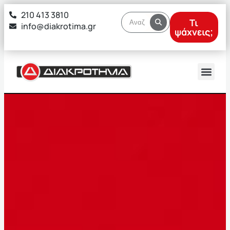
στο
210 413 3810
περιεχόμενο
Τι
info@diakrotima.gr
ψάχνεις;