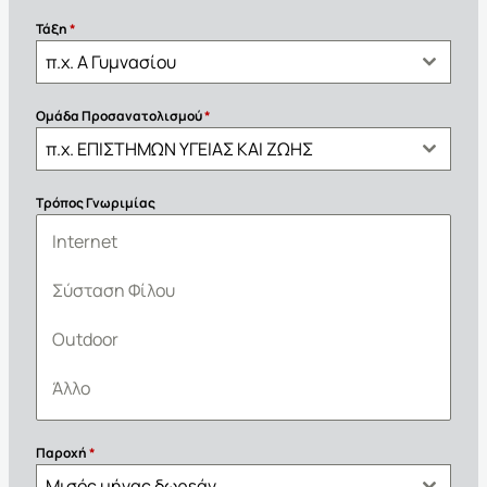
Τάξη
*
π.χ. Α Γυμνασίου
Ομάδα Προσανατολισμού
*
π.χ. ΕΠΙΣΤΗΜΩΝ ΥΓΕΙΑΣ ΚΑΙ ΖΩΗΣ
Τρόπος Γνωριμίας
Internet
Σύσταση Φίλου
Outdoor
Άλλο
Παροχή
*
Μισός μήνας δωρεάν