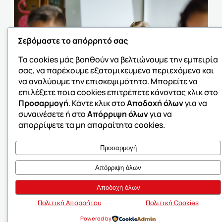
Σεβόμαστε το απόρρητό σας
Τα cookies μάς βοηθούν να βελτιώνουμε την εμπειρία
σας, να παρέχουμε εξατομικευμένο περιεχόμενο και
να αναλύουμε την επισκεψιμότητα. Μπορείτε να
επιλέξετε ποια cookies επιτρέπετε κάνοντας κλικ στο
Προσαρμογή
. Κάντε κλικ στο
Αποδοχή όλων
για να
συναινέσετε ή στο
Απόρριψη όλων
για να
απορρίψετε τα μη απαραίτητα cookies.
Κέντρα Σχολικής Μελέτης &
Προσαρμογή
Εμπλουτισμού Γνώσεων
Απόρριψη όλων
Μαθαίνουμε στα παιδιά να μελετούν μόνα
Αποδοχή όλων
τους και να αναπτύσσουν κριτικό τρόπο
σκέψης και έκφρασης.
Πολιτική Απορρήτου
Πολιτική Cookies
Powered by