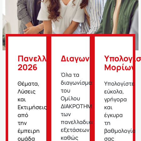
Πανελλαδικές
Διαγωνίσματα
Υπολογι
2026
Μορίων
Όλα τα
διαγωνίσματα
Θέματα,
Υπολογίστε
του
Λύσεις
εύκολα,
Ομίλου
και
γρήγορα
ΔΙΑΚΡΟΤΗΜΑ,
Εκτιμήσεις
και
των
από
έγκυρα
πανελλαδικών
την
τη
εξετάσεων
έμπειρη
βαθμολογία
καθώς
ομάδα
σας