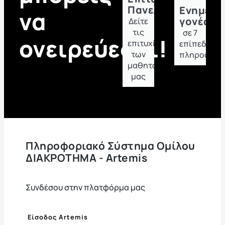
Πανελλαδικών
Ενημέρ
να
γονέων
Δείτε
τις
σε 7
ονειρεύεσαι!
επιτυχίες
επίπεδα
των
πληροφόρη
μαθητών
μας
Πληροφοριακό Σύστημα Ομίλου
ΔΙΑΚΡΟΤΗΜΑ - Artemis
Συνδέσου στην πλατφόρμα μας
Είσοδος Artemis