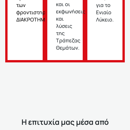
και οι
των
για το
εκφωνήσεις
φροντιστηρίων
Ενιαίο
και
ΔΙΑΚΡΟΤΗΜΑ
Λύκειο.
λύσεις
της
Τράπεζας
Θεμάτων.
Η επιτυχία μας μέσα από