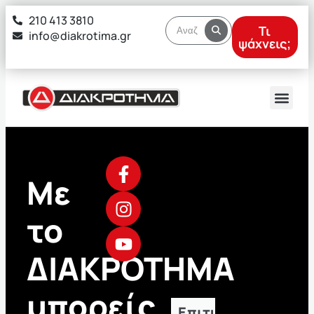
στο
210 413 3810
περιεχόμενο
Τι
info@diakrotima.gr
ψάχνεις;
Με
το
ΔΙΑΚΡΟΤΗΜΑ
μπορείς
Επιτυχόντες