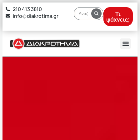
στο
210 413 3810
περιεχόμενο
Τι
info@diakrotima.gr
ψάχνεις;