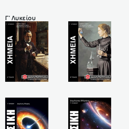
Γ' Λυκείου