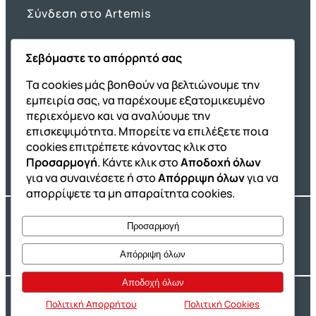
Σύνδεση στο Artemis
Σεβόμαστε το απόρρητό σας
Όμιλος ΔΙΑΚΡΟΤΗΜΑ
Τα cookies μάς βοηθούν να βελτιώνουμε την
εμπειρία σας, να παρέχουμε εξατομικευμένο
ΔΙΑΚΡΟΤΗΜΑ@Home
περιεχόμενο και να αναλύουμε την
Σχολική Μελέτη After School
επισκεψιμότητα. Μπορείτε να επιλέξετε ποια
Εκδόσεις Καλαϊτζίδη
cookies επιτρέπετε κάνοντας κλικ στο
Προσαρμογή
. Κάντε κλικ στο
Αποδοχή όλων
Franchise ΔΙΑΚΡΟΤΗΜΑ
για να συναινέσετε ή στο
Απόρριψη όλων
για να
απορρίψετε τα μη απαραίτητα cookies.
Copyright® 2004 –
2026
Εκπαιδευτικός Όμιλος ΔΙΑΚΡΟΤΗΜΑ®. Αρ.
Προσαρμογή
Γ.Ε.Μ.Η.: 54967109000.
Developed by
Oceancube
– Hosted by
Innoview.gr
Απόρριψη όλων
Αποδοχή όλων
Ιδιωτικότητα
Πολιτική Cookies
Πολιτική Απορρήτου
Πολιτική Cookies