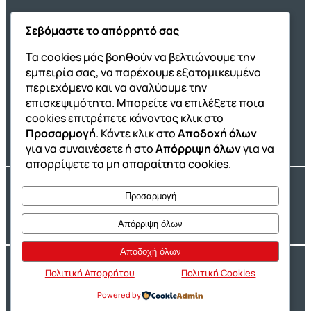
Σεβόμαστε το απόρρητό σας
Όμιλος ΔΙΑΚΡΟΤΗΜΑ
Τα cookies μάς βοηθούν να βελτιώνουμε την
εμπειρία σας, να παρέχουμε εξατομικευμένο
ΔΙΑΚΡΟΤΗΜΑ@Home
περιεχόμενο και να αναλύουμε την
Σχολική Μελέτη After School
επισκεψιμότητα. Μπορείτε να επιλέξετε ποια
Εκδόσεις Καλαϊτζίδη
cookies επιτρέπετε κάνοντας κλικ στο
Προσαρμογή
. Κάντε κλικ στο
Αποδοχή όλων
Franchise ΔΙΑΚΡΟΤΗΜΑ
για να συναινέσετε ή στο
Απόρριψη όλων
για να
απορρίψετε τα μη απαραίτητα cookies.
Copyright® 2004 –
2026
Εκπαιδευτικός Όμιλος ΔΙΑΚΡΟΤΗΜΑ®. Αρ.
Προσαρμογή
Γ.Ε.Μ.Η.: 54967109000.
Developed by
Oceancube
– Hosted by
Innoview.gr
Απόρριψη όλων
Αποδοχή όλων
Ιδιωτικότητα
Πολιτική Cookies
Πολιτική Απορρήτου
Πολιτική Cookies
Powered by
Δήλωση Προσβασιμότητας