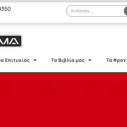
0350
α Επιτυχίας
Τα Βιβλία μας
Τα Φρον