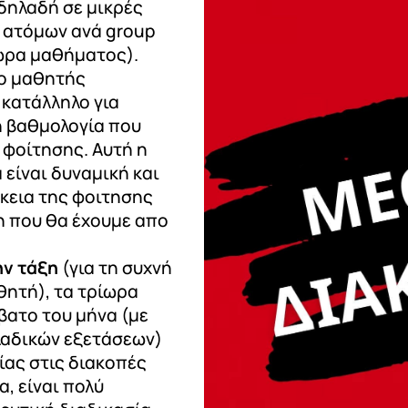
 δηλαδή σε μικρές
8 ατόμων ανά group
 ώρα μαθήματος).
 ο μαθητής
 κατάλληλο για
ή βαθμολογία που
 φοίτησης. Αυτή η
είναι δυναμική και
κεια της φοιτησης
 που θα έχουμε απο
ην τάξη
(για τη συχνή
θητή), τα τρίωρα
βατο του μήνα (με
αδικών εξετάσεων)
ίας στις διακοπές
, είναι πολύ