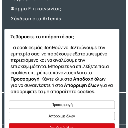
Φόρμα Επικοινωνίας
Σύνδεση στο Artemis
Σεβόμαστε το απόρρητό σας
Όμιλος ΔΙΑΚΡΟΤΗΜΑ
Τα cookies μάς βοηθούν να βελτιώνουμε την
εμπειρία σας, να παρέχουμε εξατομικευμένο
ΔΙΑΚΡΟΤΗΜΑ@Home
περιεχόμενο και να αναλύουμε την
Σχολική Μελέτη After School
επισκεψιμότητα. Μπορείτε να επιλέξετε ποια
Εκδόσεις Καλαϊτζίδη
cookies επιτρέπετε κάνοντας κλικ στο
Προσαρμογή
. Κάντε κλικ στο
Αποδοχή όλων
Franchise ΔΙΑΚΡΟΤΗΜΑ
για να συναινέσετε ή στο
Απόρριψη όλων
για να
απορρίψετε τα μη απαραίτητα cookies.
Copyright® 2004 –
2026
Εκπαιδευτικός Όμιλος ΔΙΑΚΡΟΤΗΜΑ®. Αρ.
Προσαρμογή
Γ.Ε.Μ.Η.: 54967109000.
Developed by
Oceancube
– Hosted by
Innoview.gr
Απόρριψη όλων
Αποδοχή όλων