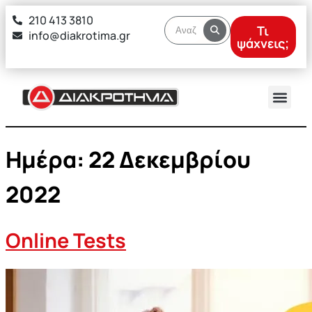
στο
210 413 3810
περιεχόμενο
Τι
info@diakrotima.gr
ψάχνεις;
Ημέρα:
22 Δεκεμβρίου
2022
Online Tests