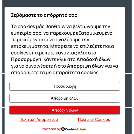
Σεβόμαστε το απόρρητό σας
Όμιλος ΔΙΑΚΡΟΤΗΜΑ
Τα cookies μάς βοηθούν να βελτιώνουμε την
εμπειρία σας, να παρέχουμε εξατομικευμένο
ΔΙΑΚΡΟΤΗΜΑ@Home
περιεχόμενο και να αναλύουμε την
Σχολική Μελέτη After School
επισκεψιμότητα. Μπορείτε να επιλέξετε ποια
Εκδόσεις Καλαϊτζίδη
cookies επιτρέπετε κάνοντας κλικ στο
Προσαρμογή
. Κάντε κλικ στο
Αποδοχή όλων
Franchise ΔΙΑΚΡΟΤΗΜΑ
για να συναινέσετε ή στο
Απόρριψη όλων
για να
απορρίψετε τα μη απαραίτητα cookies.
Copyright® 2004 –
2026
Εκπαιδευτικός Όμιλος ΔΙΑΚΡΟΤΗΜΑ®. Αρ.
Προσαρμογή
Γ.Ε.Μ.Η.: 54967109000.
Developed by
Oceancube
– Hosted by
Innoview.gr
Απόρριψη όλων
Αποδοχή όλων
Ιδιωτικότητα
Πολιτική Cookies
Πολιτική Απορρήτου
Πολιτική Cookies
Powered by
Δήλωση Προσβασιμότητας