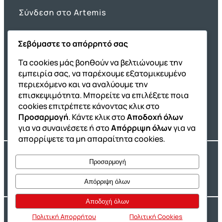
Σύνδεση στο Artemis
Σεβόμαστε το απόρρητό σας
Όμιλος ΔΙΑΚΡΟΤΗΜΑ
Τα cookies μάς βοηθούν να βελτιώνουμε την
εμπειρία σας, να παρέχουμε εξατομικευμένο
ΔΙΑΚΡΟΤΗΜΑ@Home
περιεχόμενο και να αναλύουμε την
Σχολική Μελέτη After School
επισκεψιμότητα. Μπορείτε να επιλέξετε ποια
Εκδόσεις Καλαϊτζίδη
cookies επιτρέπετε κάνοντας κλικ στο
Προσαρμογή
. Κάντε κλικ στο
Αποδοχή όλων
Franchise ΔΙΑΚΡΟΤΗΜΑ
για να συναινέσετε ή στο
Απόρριψη όλων
για να
απορρίψετε τα μη απαραίτητα cookies.
Copyright® 2004 –
2026
Εκπαιδευτικός Όμιλος ΔΙΑΚΡΟΤΗΜΑ®. Αρ.
Προσαρμογή
Γ.Ε.Μ.Η.: 54967109000.
Developed by
Oceancube
– Hosted by
Innoview.gr
Απόρριψη όλων
Αποδοχή όλων
Ιδιωτικότητα
Πολιτική Cookies
Πολιτική Απορρήτου
Πολιτική Cookies