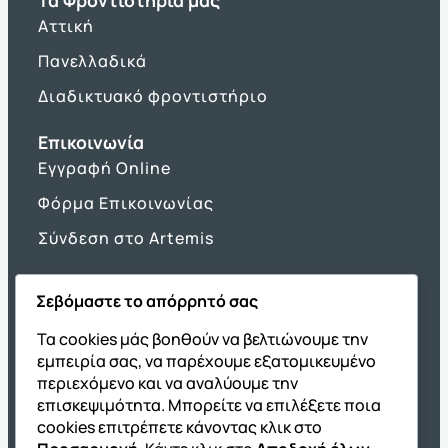
Τα Φροντιστήρια μας
Αττική
Πανελλαδικά
Διαδικτυακό φροντιστήριο
Επικοινωνία
Εγγραφή Online
Φόρμα Επικοινωνίας
Σύνδεση στο Artemis
Σεβόμαστε το απόρρητό σας
Όμιλος ΔΙΑΚΡΟΤΗΜΑ
Τα cookies μάς βοηθούν να βελτιώνουμε την
εμπειρία σας, να παρέχουμε εξατομικευμένο
ΔΙΑΚΡΟΤΗΜΑ@Home
περιεχόμενο και να αναλύουμε την
Σχολική Μελέτη After School
επισκεψιμότητα. Μπορείτε να επιλέξετε ποια
Εκδόσεις Καλαϊτζίδη
cookies επιτρέπετε κάνοντας κλικ στο