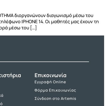
ΚΡΟΤΗΜΑ διοργανώνουν διαγωνισμό μέσω του
τηλέφωνο ΙΡΗΟΝΕ 14. Οι μαθητές μας έχουν τη
ορά μέσω του […]
τιστήρια
Επικοινωνία
Εγγραφή Online
Φόρμα Επικοινωνίας
κά
Σύνδεση στο Artemis
κό