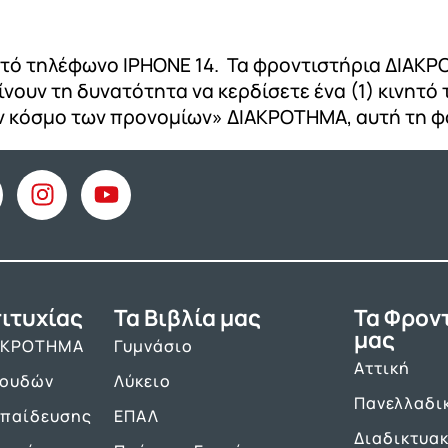
ινητό τηλέφωνο ΙΡΗΟΝΕ 14. Τα φροντιστήρια ΔΙΑ
ουν τη δυνατότητα να κερδίσετε ένα (1) κινητό 
ον κόσμο των προνομίων» ΔΙΑΚΡΟΤΗΜΑ, αυτή τη φ
ιτυχίας
Τα Βιβλία μας
Τα Φρον
μας
ΑΚΡΟΤΗΜΑ
Γυμνάσιο
Αττική
πουδών
Λύκειο
Πανελλαδι
κπαίδευσης
ΕΠΑΛ
Διαδικτυα