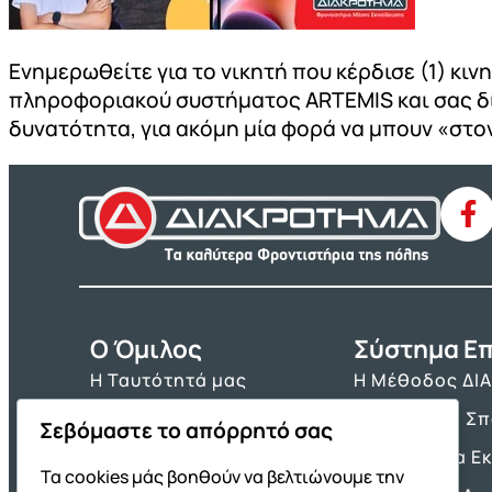
Ενημερωθείτε για το νικητή που κέρδισε (1) κ
πληροφοριακού συστήματος ARTEMIS και σας δίν
δυνατότητα, για ακόμη μία φορά να μπουν «στ
O Όμιλος
Σύστημα Επ
Η Ταυτότητά μας
Η Μέθοδος ΔΙ
Τα Βιβλία μας
Πρόγραμμα Σ
Σεβόμαστε το απόρρητό σας
Franchise ΔΙΑΚΡΟΤΗΜΑ
Τα Εργαλεία Ε
Τα cookies μάς βοηθούν να βελτιώνουμε την