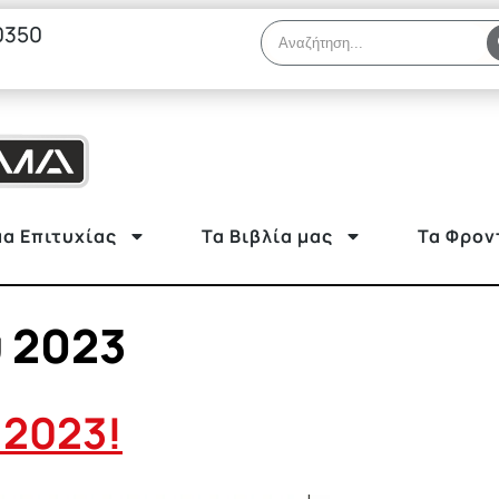
0350
α Επιτυχίας
Τα Βιβλία μας
Τα Φρον
υ 2023
2023!