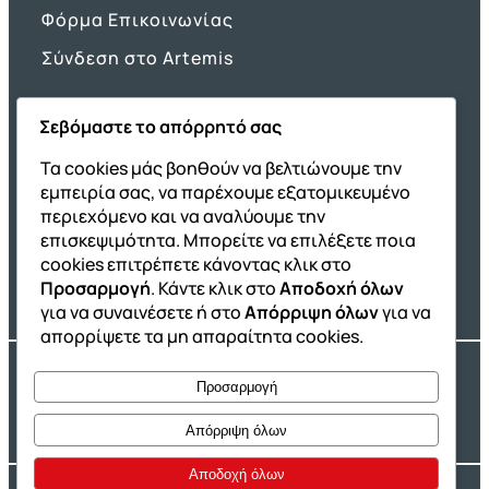
Φόρμα Επικοινωνίας
Σύνδεση στο Artemis
Σεβόμαστε το απόρρητό σας
Όμιλος ΔΙΑΚΡΟΤΗΜΑ
Τα cookies μάς βοηθούν να βελτιώνουμε την
εμπειρία σας, να παρέχουμε εξατομικευμένο
ΔΙΑΚΡΟΤΗΜΑ@Home
περιεχόμενο και να αναλύουμε την
Σχολική Μελέτη After School
επισκεψιμότητα. Μπορείτε να επιλέξετε ποια
Εκδόσεις Καλαϊτζίδη
cookies επιτρέπετε κάνοντας κλικ στο
Προσαρμογή
. Κάντε κλικ στο
Αποδοχή όλων
Franchise ΔΙΑΚΡΟΤΗΜΑ
για να συναινέσετε ή στο
Απόρριψη όλων
για να
απορρίψετε τα μη απαραίτητα cookies.
Copyright® 2004 –
2026
Εκπαιδευτικός Όμιλος ΔΙΑΚΡΟΤΗΜΑ®. Αρ.
Προσαρμογή
Γ.Ε.Μ.Η.: 54967109000.
Developed by
Oceancube
– Hosted by
Innoview.gr
Απόρριψη όλων
Αποδοχή όλων