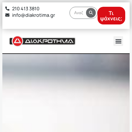
στο
210 413 3810
περιεχόμενο
Τι
info@diakrotima.gr
ψάχνεις;