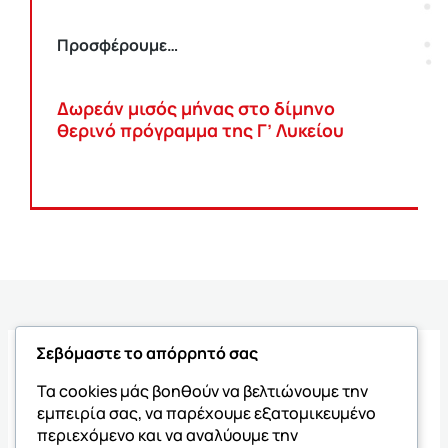
Προσφέρουμε…
Δωρεάν μισός μήνας στο δίμηνο
θερινό πρόγραμμα της Γ’ Λυκείου
Σεβόμαστε το απόρρητό σας
ΤΕΣΤ ΕΠΑΓΓΕΛΜΑΤΙΚΟΥ
Τα cookies μάς βοηθούν να βελτιώνουμε την
ΠΡΟΣΑΝΑΤΟΛΙΣΜΟΥ
εμπειρία σας, να παρέχουμε εξατομικευμένο
περιεχόμενο και να αναλύουμε την
Επιπλέον, παρέχεται η δυνατότητα στους