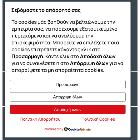
Σεβόμαστε το απόρρητό σας
Όμιλος ΔΙΑΚΡΟΤΗΜΑ
Τα cookies μάς βοηθούν να βελτιώνουμε την
εμπειρία σας, να παρέχουμε εξατομικευμένο
ΔΙΑΚΡΟΤΗΜΑ@Home
περιεχόμενο και να αναλύουμε την
Σχολική Μελέτη After School
επισκεψιμότητα. Μπορείτε να επιλέξετε ποια
Εκδόσεις Καλαϊτζίδη
cookies επιτρέπετε κάνοντας κλικ στο
Προσαρμογή
. Κάντε κλικ στο
Αποδοχή όλων
Franchise ΔΙΑΚΡΟΤΗΜΑ
για να συναινέσετε ή στο
Απόρριψη όλων
για να
απορρίψετε τα μη απαραίτητα cookies.
Copyright® 2004 –
2026
Εκπαιδευτικός Όμιλος ΔΙΑΚΡΟΤΗΜΑ®. Αρ.
Προσαρμογή
Γ.Ε.Μ.Η.: 54967109000.
Developed by
Oceancube
– Hosted by
Innoview.gr
Απόρριψη όλων
Αποδοχή όλων
Ιδιωτικότητα
Πολιτική Cookies
Πολιτική Απορρήτου
Πολιτική Cookies
Powered by
Δήλωση Προσβασιμότητας