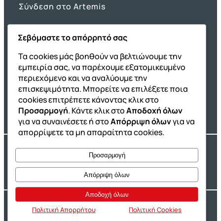
Σύνδεση στο Artemis
Σεβόμαστε το απόρρητό σας
Όμιλος ΔΙΑΚΡΟΤΗΜΑ
Τα cookies μάς βοηθούν να βελτιώνουμε την
εμπειρία σας, να παρέχουμε εξατομικευμένο
ΔΙΑΚΡΟΤΗΜΑ@Home
περιεχόμενο και να αναλύουμε την
Σχολική Μελέτη After School
επισκεψιμότητα. Μπορείτε να επιλέξετε ποια
Εκδόσεις Καλαϊτζίδη
cookies επιτρέπετε κάνοντας κλικ στο
Προσαρμογή
. Κάντε κλικ στο
Αποδοχή όλων
Franchise ΔΙΑΚΡΟΤΗΜΑ
για να συναινέσετε ή στο
Απόρριψη όλων
για να
απορρίψετε τα μη απαραίτητα cookies.
Copyright® 2004 –
2026
Εκπαιδευτικός Όμιλος ΔΙΑΚΡΟΤΗΜΑ®. Αρ.
Προσαρμογή
Γ.Ε.Μ.Η.: 54967109000.
Developed by
Oceancube
– Hosted by
Innoview.gr
Απόρριψη όλων
Αποδοχή όλων
Ιδιωτικότητα
Πολιτική Cookies
Πολιτική Απορρήτου
Πολιτική Cookies