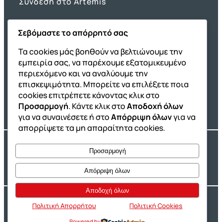
Σύνδεση στο Artemis
Σεβόμαστε το απόρρητό σας
Όμιλος ΔΙΑΚΡΟΤΗΜΑ
Τα cookies μάς βοηθούν να βελτιώνουμε την
εμπειρία σας, να παρέχουμε εξατομικευμένο
ΔΙΑΚΡΟΤΗΜΑ@Home
περιεχόμενο και να αναλύουμε την
Σχολική Μελέτη After School
επισκεψιμότητα. Μπορείτε να επιλέξετε ποια
Εκδόσεις Καλαϊτζίδη
cookies επιτρέπετε κάνοντας κλικ στο
Προσαρμογή
. Κάντε κλικ στο
Αποδοχή όλων
Franchise ΔΙΑΚΡΟΤΗΜΑ
για να συναινέσετε ή στο
Απόρριψη όλων
για να
απορρίψετε τα μη απαραίτητα cookies.
Copyright® 2004 –
2026
Εκπαιδευτικός Όμιλος ΔΙΑΚΡΟΤΗΜΑ®. Αρ.
Προσαρμογή
Γ.Ε.Μ.Η.: 54967109000.
Developed by
Oceancube
– Hosted by
Innoview.gr
Απόρριψη όλων
Αποδοχή όλων
Ιδιωτικότητα
Πολιτική Cookies
Πολιτική Απορρήτου
Πολιτική Cookies
Powered by