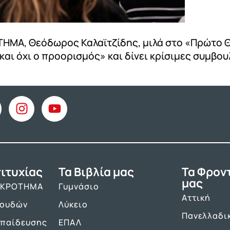
ΗΜΑ, Θεόδωρος Καλαϊτζίδης, μιλά στο «Πρώτο Θ
ιο και όχι ο προορισμός» και δίνει κρίσιμες συμ
ιτυχίας
Τα Βιβλία μας
Τα Φρον
μας
ΑΚΡΟΤΗΜΑ
Γυμνάσιο
Αττική
πουδών
Λύκειο
Πανελλαδι
κπαίδευσης
ΕΠΑΛ