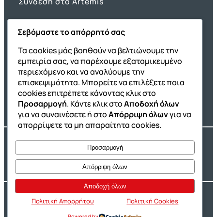
Σύνδεση στο Artemis
Σεβόμαστε το απόρρητό σας
Όμιλος ΔΙΑΚΡΟΤΗΜΑ
Τα cookies μάς βοηθούν να βελτιώνουμε την
εμπειρία σας, να παρέχουμε εξατομικευμένο
ΔΙΑΚΡΟΤΗΜΑ@Home
περιεχόμενο και να αναλύουμε την
Σχολική Μελέτη After School
επισκεψιμότητα. Μπορείτε να επιλέξετε ποια
Εκδόσεις Καλαϊτζίδη
cookies επιτρέπετε κάνοντας κλικ στο
Προσαρμογή
. Κάντε κλικ στο
Αποδοχή όλων
Franchise ΔΙΑΚΡΟΤΗΜΑ
για να συναινέσετε ή στο
Απόρριψη όλων
για να
απορρίψετε τα μη απαραίτητα cookies.
Copyright® 2004 –
2026
Εκπαιδευτικός Όμιλος ΔΙΑΚΡΟΤΗΜΑ®. Αρ.
Προσαρμογή
Γ.Ε.Μ.Η.: 54967109000.
Developed by
Oceancube
– Hosted by
Innoview.gr
Απόρριψη όλων
Αποδοχή όλων
Ιδιωτικότητα
Πολιτική Cookies
Πολιτική Απορρήτου
Πολιτική Cookies
Powered by