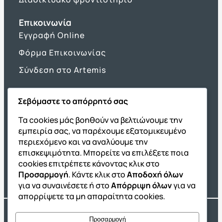
Επικοινωνία
Εγγραφή Online
Φόρμα Επικοινωνίας
Σύνδεση στο Artemis
Σεβόμαστε το απόρρητό σας
Όμιλος ΔΙΑΚΡΟΤΗΜΑ
Τα cookies μάς βοηθούν να βελτιώνουμε την
εμπειρία σας, να παρέχουμε εξατομικευμένο
ΔΙΑΚΡΟΤΗΜΑ@Home
περιεχόμενο και να αναλύουμε την
Σχολική Μελέτη After School
επισκεψιμότητα. Μπορείτε να επιλέξετε ποια
Εκδόσεις Καλαϊτζίδη
cookies επιτρέπετε κάνοντας κλικ στο
Προσαρμογή
. Κάντε κλικ στο
Αποδοχή όλων
Franchise ΔΙΑΚΡΟΤΗΜΑ
για να συναινέσετε ή στο
Απόρριψη όλων
για να
απορρίψετε τα μη απαραίτητα cookies.
Copyright® 2004 –
2026
Εκπαιδευτικός Όμιλος ΔΙΑΚΡΟΤΗΜΑ®. Αρ.
Προσαρμογή