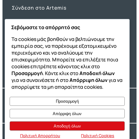
Σύνδεση στο Artemis
Σεβόμαστε το απόρρητό σας
Όμιλος ΔΙΑΚΡΟΤΗΜΑ
Τα cookies μάς βοηθούν να βελτιώνουμε την
εμπειρία σας, να παρέχουμε εξατομικευμένο
ΔΙΑΚΡΟΤΗΜΑ@Home
περιεχόμενο και να αναλύουμε την
Σχολική Μελέτη After School
επισκεψιμότητα. Μπορείτε να επιλέξετε ποια
Εκδόσεις Καλαϊτζίδη
cookies επιτρέπετε κάνοντας κλικ στο
Προσαρμογή
. Κάντε κλικ στο
Αποδοχή όλων
Franchise ΔΙΑΚΡΟΤΗΜΑ
για να συναινέσετε ή στο
Απόρριψη όλων
για να
απορρίψετε τα μη απαραίτητα cookies.
Copyright® 2004 –
2026
Εκπαιδευτικός Όμιλος ΔΙΑΚΡΟΤΗΜΑ®. Αρ.
Προσαρμογή
Γ.Ε.Μ.Η.: 54967109000.
Developed by
Oceancube
– Hosted by
Innoview.gr
Απόρριψη όλων
Αποδοχή όλων
Ιδιωτικότητα
Πολιτική Cookies
Πολιτική Απορρήτου
Πολιτική Cookies