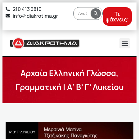
στο
210 413 3810
περιεχόμενο
Τι
info@diakrotima.gr
ψάχνεις;
Αρχαία Ελληνική Γλώσσα,
Γραμματική | Α’ Β’ Γ’ Λυκείου