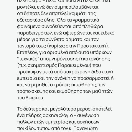
άλλη σειρά – αλλά και ποικίλα άλλα κλιτικά
μοντέλα, ενώ δεν συμπεριλαμβάνεται
οτιδήποτε δεν αποτελεί κομμάτι της
εξεταστέας ύλης. Όλα τα γραμματικά
φαινόμενα συνοδεύονται από πληθώρα
παραδειγμάτων, ενώ αφιερώνεται και ειδικό
μέρος για τα σύνθετα ρήματα και τον
τονισμό τους (κυρίως στην Προστακτική).
Επιπλέον, για ορισμένα από αυτά υπάρχουν
“τεχνικές” απομνημόνευσης ή κατανόησης
(π.χ. σχηματισμός Παρακειμένου) που
προέκυψαν μετά από μακρόχρονη διδακτική
εμπειρία και την ανάγκη να προσαρμοστεί ή
και να μιμηθεί ο τρόπος εκμάθησης, τον
τρόπο σκέψης και εκμάθησης των μαθητών
του Λυκείου.
Το δεύτερο και μεγαλύτερο μέρος, αποτελεί
ένα πλήρες ασκησιολόγιο – συνένωση
πολλών ετών εμπειρίας και ασκήσεων
ποικίλου τύπου από τον κ. Παναγιώτη