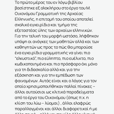
Το πρώτο μέρος του εν λόγω βιβλίου
βασίστηκε εξ ολοκλήρου στο έργο του Μ.
Οικονόμου Γραμματική της Αρχαίας
Ελληνικής, η επιτομή του οποίου αποτελεί
σχολικό εγχειρίδιο και τμήμα της
εξεταστέας ύλης των αρχαίων ελληνικών.
Για την τελική του μορφή ωστόσο, λήφθηκαν
υπόψη οι ανάγκες των μαθητών αλλά και των
καθηγητών ως προς το πώς θα μπορούσε
ένα εγχειρίδιο γραμματικής να γίνει πιο
“ελκυστικό”, πιο εύληπτο, πιο ευέλικτο, πιο
κωδικοποιημένο και πιο πρόσφορο όχι μόνο
για τη διδασκαλία αλλά και για την
εξάσκηση και για την εμπέδωση των
φαινομένων. Αυτός είναι και ο λόγος για τον
οποίο χρησιμοποιήθηκαν πολλοί πίνακες –
άλλοι αυτούσιοι ως κλιτικά παραδείγματα
από το έργο του Οικονόμου (όπως π.χ. η
κλίση του λύω – λύομαι) , άλλοι ελαφρώς
παραλλαγμένοι και άλλοι διαφορετικοί ή με