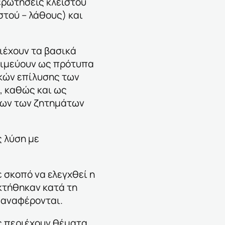
ερωτήσεις κλειστού
τού – λάθους) και
ιέχουν τα βασικά
σιμεύουν ως πρότυπα
κών επίλυσης των
, καθώς και ως
ων των ζητημάτων
 λύση με
 σκοπό να ελεγχθεί η
κτήθηκαν κατά τη
 αναφέρονται.
ς περιέχουν θέματα