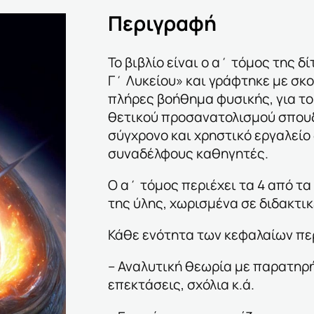
Περιγραφή
Το βιβλίο είναι ο α΄ τόμος της 
Γ΄ Λυκείου» και γράφτηκε με σκ
πλήρες βοήθημα φυσικής, για τ
θετικού προσανατολισμού σπουδ
σύγχρονο και χρηστικό εργαλείο
συναδέλφους καθηγητές.
Ο α΄ τόμος περιέχει τα 4 από τα
της ύλης, χωρισμένα σε διδακτικ
Κάθε ενότητα των κεφαλαίων περ
– Αναλυτική θεωρία με παρατηρή
επεκτάσεις, σχόλια κ.ά.