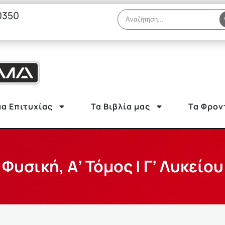
0350
α Επιτυχίας
Τα Βιβλία μας
Τα Φρον
Φυσική, Α’ Τόμος | Γ’ Λυκείου