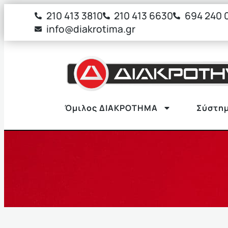
στο
210 413 3810
210 413 6630
694 240 
περιεχόμενο
info@diakrotima.gr
Όμιλος ΔΙΑΚΡΟΤΗΜΑ
Σύστημ