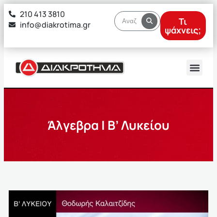
στο
210 413 3810
περιεχόμενο
Τι
info@diakrotima.gr
ψάχνεις;
Άλγεβρα | Β’ Λυκείου