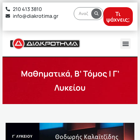
στο
210 413 3810
περιεχόμενο
Τι
info@diakrotima.gr
ψάχνεις;
Μαθηματικά, Β’ Τόμος | Γ’
Λυκείου