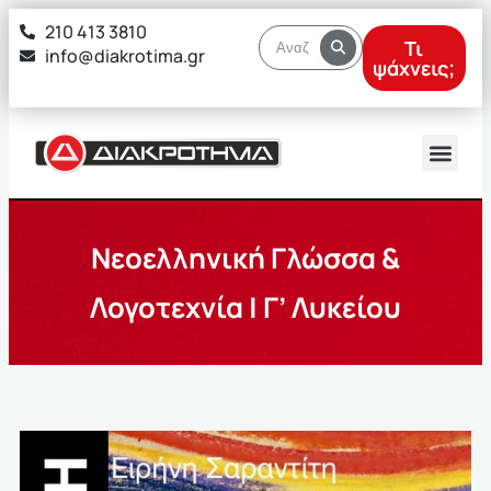
στο
210 413 3810
περιεχόμενο
Τι
info@diakrotima.gr
ψάχνεις;
Νεοελληνική Γλώσσα &
Λογοτεχνία | Γ’ Λυκείου