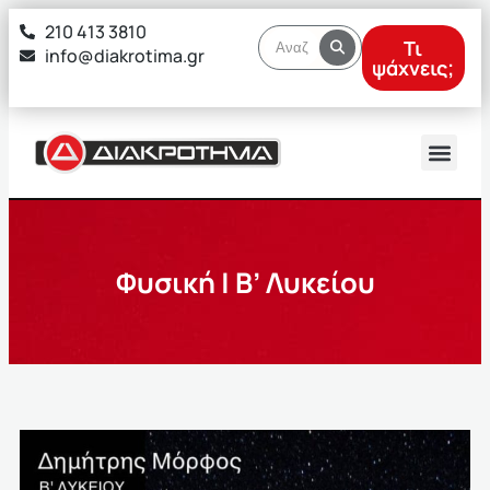
στο
210 413 3810
περιεχόμενο
Τι
info@diakrotima.gr
ψάχνεις;
Φυσική | Β’ Λυκείου