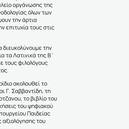
αλείο οργάνωσης της
θοδολογίας όλων των
ουν την άρτια
ν επιτυχία τους στις
α διευκολύνουμε την
α τα Λατινικά της Β΄
με τους φιλολόγους
τος.
ρίδιο ακολουθεί το
αι Γ. Σαββαντίδη, τη
ρτζανου, το βιβλίο του
κήσεις του ψηφιακού
πουργείου Παιδείας
ς αξιολόγησης του