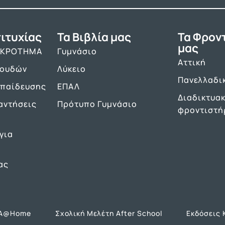
ιτυχίας
Τα Βιβλία μας
Τα Φρον
μας
ΑΚΡΟΤΗΜΑ
Γυμνάσιο
Αττική
πουδών
Λύκειο
Πανελλαδι
κπαίδευσης
ΕΠΑΛ
Διαδικτυα
αντήσεις
Πρότυπο Γυμνάσιο
φροντιστή
για
ας
Α@Home
Σχολική Μελέτη After School
Εκδόσεις 