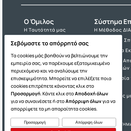
O Όμιλος
Σύστημα Επ
Η Ταυτότητά μας
Η Μέθοδος ΔΙ
Τα Βιβλία μας
Πρόγραμμα Σ
Σεβόμαστε το απόρρητό σας
Franchise ΔΙΑΚΡΟΤΗΜΑ
Τα Εργαλεία Ε
Τα cookies μάς βοηθούν να βελτιώνουμε την
Νέα & Ανακοινώσεις
Θέματα και Απ
εμπειρία σας, να παρέχουμε εξατομικευμένο
Πανελλαδικών
Θέσεις Εργασίας
περιεχόμενο και να αναλύουμε την
Προετοιμασία 
επισκεψιμότητα. Μπορείτε να επιλέξετε ποια
Πρότυπα
cookies επιτρέπετε κάνοντας κλικ στο
Προσαρμογή
. Κάντε κλικ στο
Αποδοχή όλων
Οι Επιτυχίες μ
για να συναινέσετε ή στο
Απόρριψη όλων
για να
απορρίψετε τα μη απαραίτητα cookies.
Προσαρμογή
Απόρριψη όλων
Όμιλος ΔΙΑΚΡΟΤΗΜΑ
ΔΙΑΚΡΟΤΗΜ