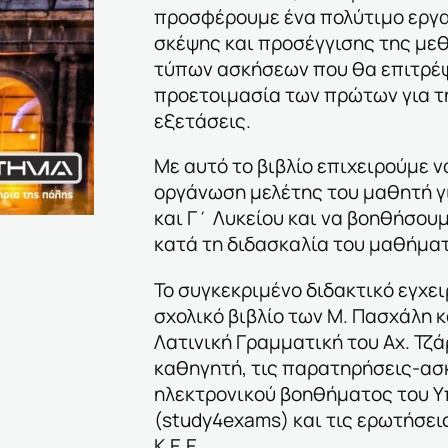
προσφέρουμε ένα πολύτιμο εργ
σκέψης και προσέγγισης της με
τύπων ασκήσεων που θα επιτρέψ
προετοιμασία των πρώτων για τη
εξετάσεις.
Με αυτό το βιβλίο επιχειρούμε ν
οργάνωση μελέτης του μαθητή γι
και Γ΄ Λυκείου και να βοηθήσου
κατά τη διδασκαλία του μαθήμα
Το συγκεκριμένο διδακτικό εγχει
σχολικό βιβλίο των Μ. Πασχάλη κ
Λατινική Γραμματική του Αχ. Τζά
καθηγητή, τις παρατηρήσεις-ασ
ηλεκτρονικού βοηθήματος του Υ
(study4exams) και τις ερωτήσει
Κ.Ε.Ε.