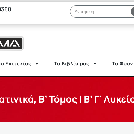
0350
α Επιτυχίας
Τα Βιβλία μας
Τα Φρον
ατινικά, Β’ Τόμος | Β’ Γ’ Λυκεί