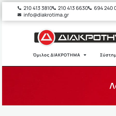
στο
210 413 3810
210 413 6630
694 240 
περιεχόμενο
info@diakrotima.gr
Όμιλος ΔΙΑΚΡΟΤΗΜΑ
Σύστημ
Λ