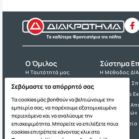
O Όμιλος
Σύστημα Επ
Η Ταυτότητά μας
Η Μέθοδος ΔΙ
Τα Βιβλία μας
Πρόγραμμα Σ
Σεβόμαστε το απόρρητό σας
Franchise ΔΙΑΚΡΟΤΗΜΑ
Τα Εργαλεία Ε
Τα cookies μάς βοηθούν να βελτιώνουμε την
Νέα & Ανακοινώσεις
Θέματα και Απ
εμπειρία σας, να παρέχουμε εξατομικευμένο
Πανελλαδικών
Θέσεις Εργασίας
περιεχόμενο και να αναλύουμε την
Προετοιμασία 
επισκεψιμότητα. Μπορείτε να επιλέξετε ποια
Πρότυπα
cookies επιτρέπετε κάνοντας κλικ στο