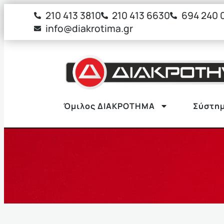
στο
210 413 3810
210 413 6630
694 240 
περιεχόμενο
info@diakrotima.gr
Όμιλος ΔΙΑΚΡΟΤΗΜΑ
Σύστημ