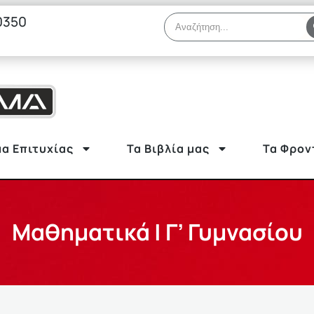
0350
α Επιτυχίας
Τα Βιβλία μας
Τα Φρον
Μαθηματικά | Γ’ Γυμνασίου