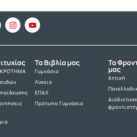
ιτυχίας
Τα Βιβλία μας
Τα Φρον
μας
ΑΚΡΟΤΗΜΑ
Γυμνάσιο
Αττική
πουδών
Λύκειο
Πανελλαδι
κπαίδευσης
ΕΠΑΛ
Διαδικτυα
αντήσεις
Πρότυπο Γυμνάσιο
φροντιστή
για