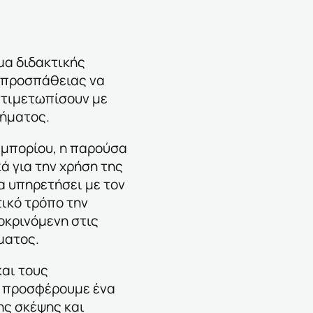
μα διδακτικής
ς προσπάθειας να
ντιμετωπίσουν με
θήματος.
 εμπορίου, η παρούσα
ά για την χρήση της
α υπηρετήσει με τον
ικό τρόπο την
οκρινόμενη στις
ματος.
αι τους
α προσφέρουμε ένα
ης σκέψης και