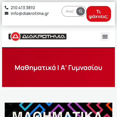
στο
210 413 3810
περιεχόμενο
Τι
info@diakrotima.gr
ψάχνεις;
Μαθηματικά | Α’ Γυμνασίου