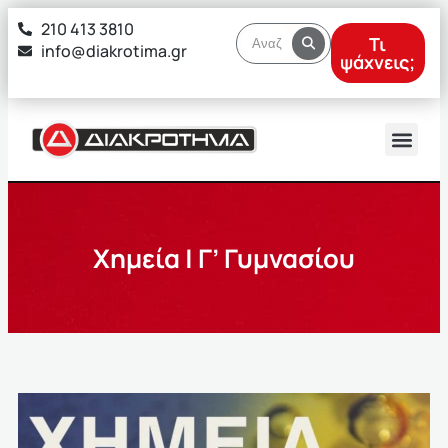
στο
210 413 3810
περιεχόμενο
Τι
info@diakrotima.gr
ψάχνεις;
Χημεία | Γ’ Γυμνασίου