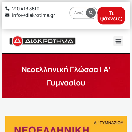
στο
210 413 3810
περιεχόμενο
Τι
info@diakrotima.gr
ψάχνεις;
Νεοελληνική Γλώσσα | Α’
Γυμνασίου