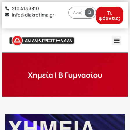
στο
210 413 3810
περιεχόμενο
Τι
info@diakrotima.gr
ψάχνεις;
Χημεία | Β Γυμνασίου