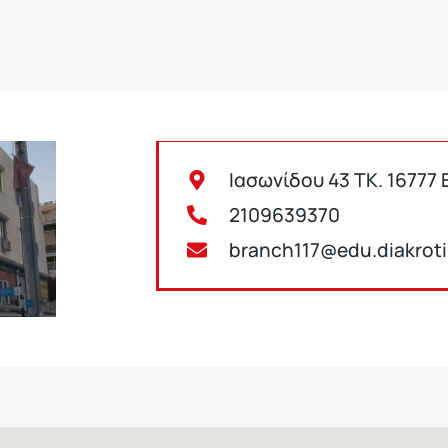
Ιασωνίδου 43 ΤΚ. 16777 
2109639370
branch117@edu.diakrot