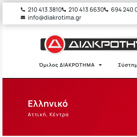
στο
210 413 3810
210 413 6630
694 240 
περιεχόμενο
info@diakrotima.gr
Όμιλος ΔΙΑΚΡΟΤΗΜΑ
Σύστημ
Ελληνικό
Αττική
,
Κέντρα