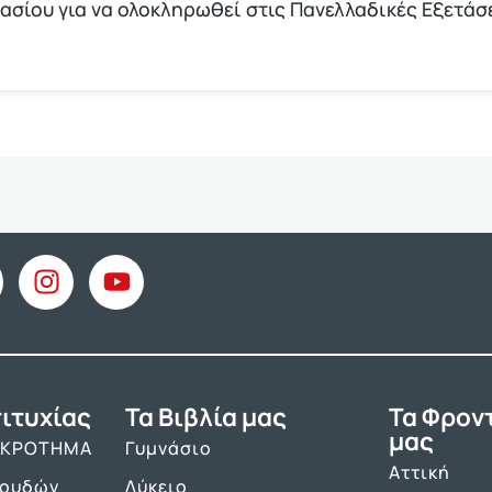
νασίου για να ολοκληρωθεί στις Πανελλαδικές Εξετάσ
ιτυχίας
Τα Βιβλία μας
Τα Φρον
μας
ΑΚΡΟΤΗΜΑ
Γυμνάσιο
Αττική
πουδών
Λύκειο