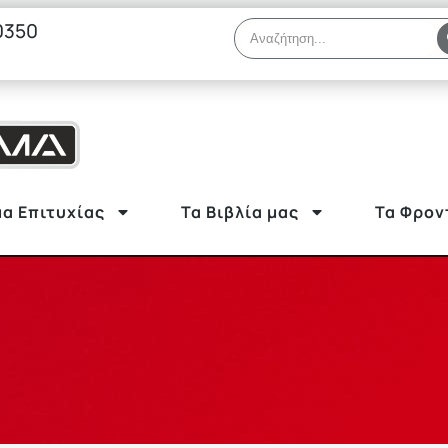
0350
α Επιτυχίας
Τα Βιβλία μας
Τα Φρον