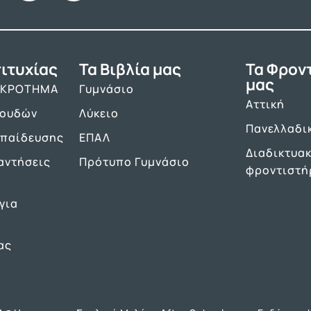
ιτυχίας
Τα Βιβλία μας
Τα Φρον
μας
ΑΚΡΟΤΗΜΑ
Γυμνάσιο
Αττική
πουδών
Λύκειο
Πανελλαδι
κπαίδευσης
ΕΠΑΛ
Διαδικτυα
αντήσεις
Πρότυπο Γυμνάσιο
φροντιστή
για
ας