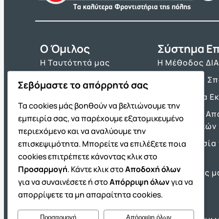
O Όμιλος
Σύστημα Επ
Η Ταυτότητά μας
Η Μέθοδος ΔΙ
Τα Βιβλία μας
Πρόγραμμα Σ
Σεβόμαστε το απόρρητό σας
Franchise ΔΙΑΚΡΟΤΗΜΑ
Τα Εργαλεία Ε
Τα cookies μάς βοηθούν να βελτιώνουμε την
Νέα & Ανακοινώσεις
Θέματα και Απ
εμπειρία σας, να παρέχουμε εξατομικευμένο
Πανελλαδικών
Θέσεις Εργασίας
περιεχόμενο και να αναλύουμε την
Προετοιμασία 
επισκεψιμότητα. Μπορείτε να επιλέξετε ποια
Πρότυπα
cookies επιτρέπετε κάνοντας κλικ στο
Προσαρμογή
. Κάντε κλικ στο
Αποδοχή όλων
Οι Επιτυχίες μ
για να συναινέσετε ή στο
Απόρριψη όλων
για να
απορρίψετε τα μη απαραίτητα cookies.
Προσαρμογή
Απόρριψη όλων