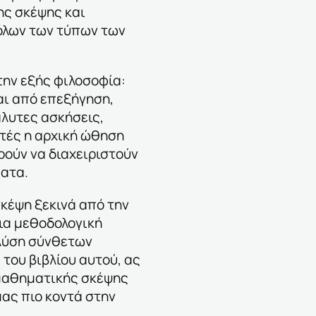
ης σκέψης και
όλων των τύπων των
την εξής φιλοσοφία:
ι από επεξήγηση,
λυτες ασκήσεις,
τές η αρχική ώθηση
ρούν να διαχειριστούν
ματα.
σκέψη ξεκινά από την
ια μεθοδολογική
 λύση σύνθετων
του βιβλίου αυτού, ας
 μαθηματικής σκέψης
ας πιο κοντά στην