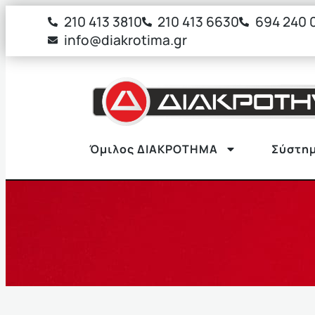
στο
210 413 3810
210 413 6630
694 240 
περιεχόμενο
info@diakrotima.gr
Όμιλος ΔΙΑΚΡΟΤΗΜΑ
Σύστημ