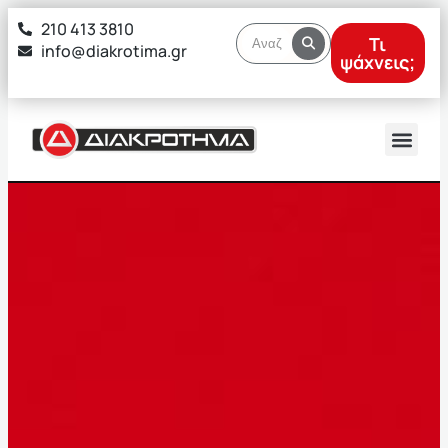
στο
210 413 3810
περιεχόμενο
Τι
info@diakrotima.gr
ψάχνεις;