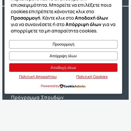
επισκεψιμότητα. Μπορείτε να επιλέξετε ποια
cookies επιτρέπετε κάνοντας κλικ στο
O Όμιλος
Προσαρμογή
. Κάντε κλικ στο
Αποδοχή όλων
για να συναινέσετε ή στο
Απόρριψη όλων
για να
Η Ταυτότητά μας
απορρίψετε τα μη απαραίτητα cookies.
Τα Βιβλία μας
Προσαρμογή
Franchise ΔΙΑΚΡΟΤΗΜΑ
Νέα & Ανακοινώσεις
Απόρριψη όλων
Θέσεις Εργασίας
Αποδοχή όλων
Πολιτική Απορρήτου
Πολιτική Cookies
Σύστημα Επιτυχίας
Powered by
Η Μέθοδος ΔΙΑΚΡΟΤΗΜΑ
Πρόγραμμα Σπουδών
Τα Εργαλεία Εκπαίδευσης
Θέματα και Απαντήσεις Πανελλαδικών
Προετοιμασία για Πρότυπα