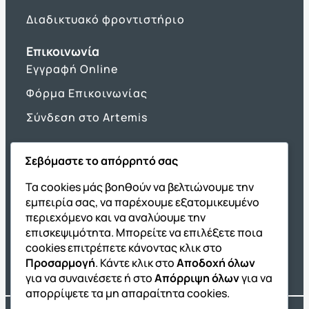
Διαδικτυακό φροντιστήριο
Επικοινωνία
Εγγραφή Online
Φόρμα Επικοινωνίας
Σύνδεση στο Artemis
Σεβόμαστε το απόρρητό σας
Όμιλος ΔΙΑΚΡΟΤΗΜΑ
Τα cookies μάς βοηθούν να βελτιώνουμε την
εμπειρία σας, να παρέχουμε εξατομικευμένο
ΔΙΑΚΡΟΤΗΜΑ@Home
περιεχόμενο και να αναλύουμε την
Σχολική Μελέτη After School
επισκεψιμότητα. Μπορείτε να επιλέξετε ποια
Εκδόσεις Καλαϊτζίδη
cookies επιτρέπετε κάνοντας κλικ στο
Προσαρμογή
. Κάντε κλικ στο
Αποδοχή όλων
Franchise ΔΙΑΚΡΟΤΗΜΑ
για να συναινέσετε ή στο
Απόρριψη όλων
για να
απορρίψετε τα μη απαραίτητα cookies.