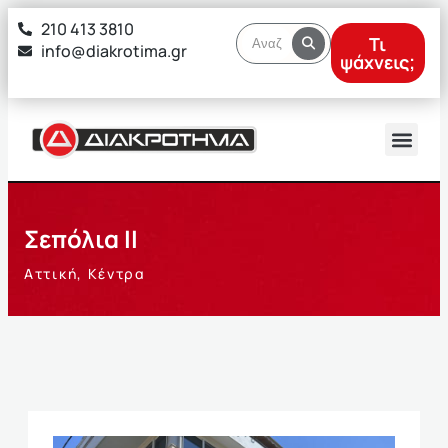
στο
210 413 3810
περιεχόμενο
Τι
info@diakrotima.gr
ψάχνεις;
Σεπόλια ΙΙ
Αττική
,
Κέντρα