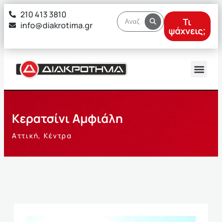
στο
210 413 3810
περιεχόμενο
Τι
info@diakrotima.gr
ψάχνεις;
Κερατσίνι Αμφιάλη
Αττική
,
Κέντρα