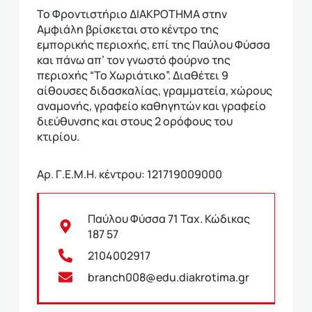
Το Φροντιστήριο ΔΙΑΚΡΟΤΗΜΑ στην
Αμφιάλη βρίσκεται στο κέντρο της
εμπορικής περιοχής, επί της Παύλου Φύσσα
και πάνω απ’ τον γνωστό φούρνο της
περιοχής “Το Χωριάτικο”. Διαθέτει 9
αίθουσες διδασκαλίας, γραμματεία, χώρους
αναμονής, γραφείο καθηγητών και γραφείο
διεύθυνσης και στους 2 ορόφους του
κτιρίου.
Αρ. Γ.Ε.Μ.Η. κέντρου: 121719009000
Παύλου Φύσσα 71 Ταχ. Κώδικας
187 57
2104002917
branch008@edu.diakrotima.gr