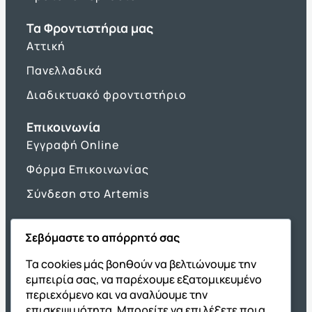
Τα Φροντιστήρια μας
Αττική
Πανελλαδικά
Διαδικτυακό φροντιστήριο
Επικοινωνία
Εγγραφή Online
Φόρμα Επικοινωνίας
Σύνδεση στο Artemis
Σεβόμαστε το απόρρητό σας
Όμιλος ΔΙΑΚΡΟΤΗΜΑ
Τα cookies μάς βοηθούν να βελτιώνουμε την
εμπειρία σας, να παρέχουμε εξατομικευμένο
ΔΙΑΚΡΟΤΗΜΑ@Home
περιεχόμενο και να αναλύουμε την
Σχολική Μελέτη After School
επισκεψιμότητα. Μπορείτε να επιλέξετε ποια