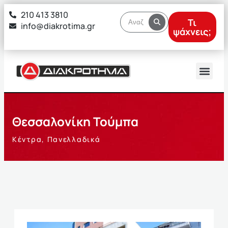
στο
210 413 3810
περιεχόμενο
Τι
info@diakrotima.gr
ψάχνεις;
Θεσσαλονίκη Τούμπα
Κέντρα
,
Πανελλαδικά