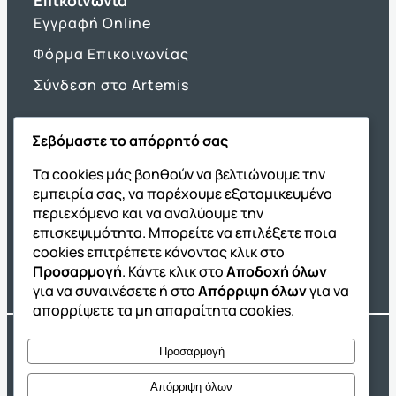
Εγγραφή Online
Φόρμα Επικοινωνίας
Σύνδεση στο Artemis
Σεβόμαστε το απόρρητό σας
Όμιλος ΔΙΑΚΡΟΤΗΜΑ
Τα cookies μάς βοηθούν να βελτιώνουμε την
εμπειρία σας, να παρέχουμε εξατομικευμένο
ΔΙΑΚΡΟΤΗΜΑ@Home
περιεχόμενο και να αναλύουμε την
Σχολική Μελέτη After School
επισκεψιμότητα. Μπορείτε να επιλέξετε ποια
Εκδόσεις Καλαϊτζίδη
cookies επιτρέπετε κάνοντας κλικ στο
Προσαρμογή
. Κάντε κλικ στο
Αποδοχή όλων
Franchise ΔΙΑΚΡΟΤΗΜΑ
για να συναινέσετε ή στο
Απόρριψη όλων
για να
απορρίψετε τα μη απαραίτητα cookies.
Copyright® 2004 –
2026
Εκπαιδευτικός Όμιλος ΔΙΑΚΡΟΤΗΜΑ®. Αρ.
Προσαρμογή
Γ.Ε.Μ.Η.: 54967109000.
Developed by
Oceancube
– Hosted by
Innoview.gr
Απόρριψη όλων