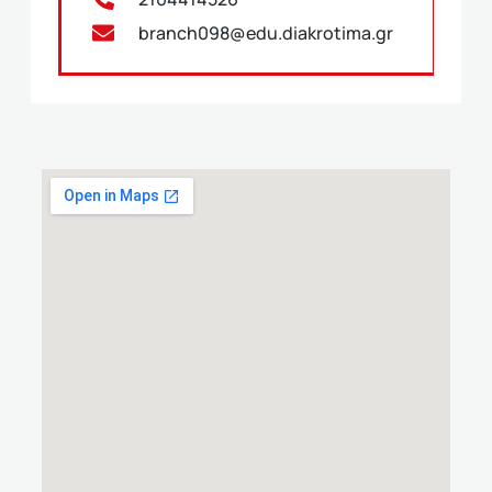
branch098@edu.diakrotima.gr