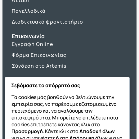
Πανελλαδικά
Διαδικτυακό φροντιστήριο
Επικοινωνία
Εγγραφή Online
Φόρμα Επικοινωνίας
Σύνδεση στο Artemis
Σεβόμαστε το απόρρητό σας
Όμιλος ΔΙΑΚΡΟΤΗΜΑ
Τα cookies μάς βοηθούν να βελτιώνουμε την
εμπειρία σας, να παρέχουμε εξατομικευμένο
ΔΙΑΚΡΟΤΗΜΑ@Home
περιεχόμενο και να αναλύουμε την
Σχολική Μελέτη After School
επισκεψιμότητα. Μπορείτε να επιλέξετε ποια
Εκδόσεις Καλαϊτζίδη
cookies επιτρέπετε κάνοντας κλικ στο
Προσαρμογή
. Κάντε κλικ στο
Αποδοχή όλων
Franchise ΔΙΑΚΡΟΤΗΜΑ
για να συναινέσετε ή στο
Απόρριψη όλων
για να