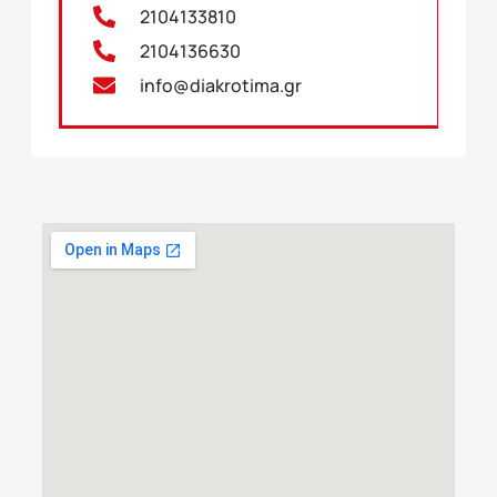
2104133810
2104136630
info@diakrotima.gr