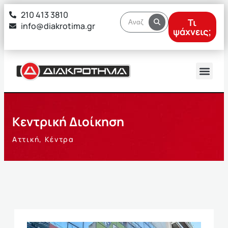
στο
210 413 3810
περιεχόμενο
Τι
info@diakrotima.gr
ψάχνεις;
Κεντρική Διοίκηση
Αττική
,
Κέντρα