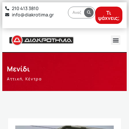
στο
210 413 3810
περιεχόμενο
Τι
info@diakrotima.gr
ψάχνεις;
Μενίδι
Αττική
,
Κέντρα