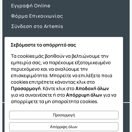
Εγγραφή Online
Φόρμα Επικοινωνίας
Σύνδεση στο Artemis
Σεβόμαστε το απόρρητό σας
Όμιλος ΔΙΑΚΡΟΤΗΜΑ
Τα cookies μάς βοηθούν να βελτιώνουμε την
εμπειρία σας, να παρέχουμε εξατομικευμένο
ΔΙΑΚΡΟΤΗΜΑ@Home
περιεχόμενο και να αναλύουμε την
Σχολική Μελέτη After School
επισκεψιμότητα. Μπορείτε να επιλέξετε ποια
Εκδόσεις Καλαϊτζίδη
cookies επιτρέπετε κάνοντας κλικ στο
Προσαρμογή
. Κάντε κλικ στο
Αποδοχή όλων
Franchise ΔΙΑΚΡΟΤΗΜΑ
για να συναινέσετε ή στο
Απόρριψη όλων
για να
απορρίψετε τα μη απαραίτητα cookies.
Copyright® 2004 –
2026
Εκπαιδευτικός Όμιλος ΔΙΑΚΡΟΤΗΜΑ®. Αρ.
Προσαρμογή
Γ.Ε.Μ.Η.: 54967109000.
Developed by
Oceancube
– Hosted by
Innoview.gr
Απόρριψη όλων