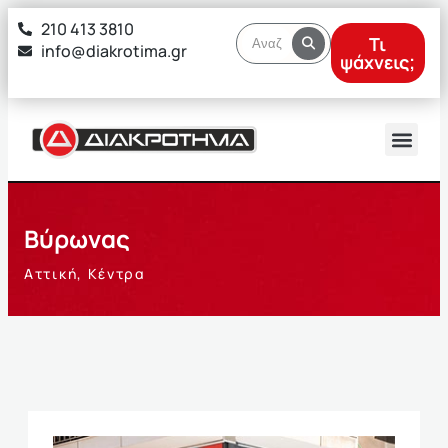
στο
210 413 3810
περιεχόμενο
Τι
info@diakrotima.gr
ψάχνεις;
Βύρωνας
Αττική
,
Κέντρα