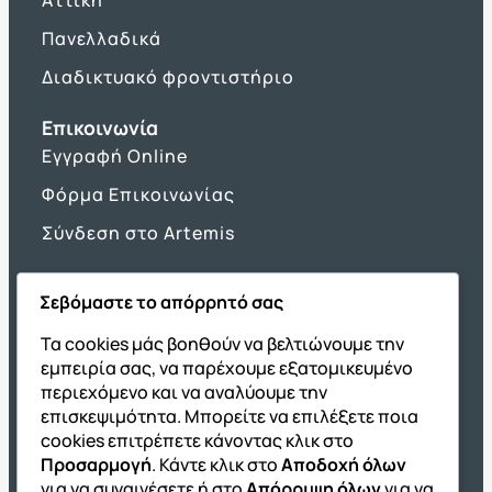
Πανελλαδικά
Διαδικτυακό φροντιστήριο
Επικοινωνία
Εγγραφή Online
Φόρμα Επικοινωνίας
Σύνδεση στο Artemis
Σεβόμαστε το απόρρητό σας
Όμιλος ΔΙΑΚΡΟΤΗΜΑ
Τα cookies μάς βοηθούν να βελτιώνουμε την
εμπειρία σας, να παρέχουμε εξατομικευμένο
ΔΙΑΚΡΟΤΗΜΑ@Home
περιεχόμενο και να αναλύουμε την
Σχολική Μελέτη After School
επισκεψιμότητα. Μπορείτε να επιλέξετε ποια
Εκδόσεις Καλαϊτζίδη
cookies επιτρέπετε κάνοντας κλικ στο
Προσαρμογή
. Κάντε κλικ στο
Αποδοχή όλων
Franchise ΔΙΑΚΡΟΤΗΜΑ
για να συναινέσετε ή στο
Απόρριψη όλων
για να